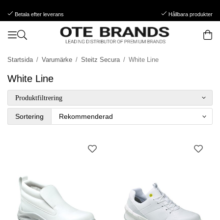
Betala efter leverans
Hållbara produkter
Startsida
/
Varumärke
/
Steitz Secura
/
White Line
White Line
Produktfiltrering
Sortering