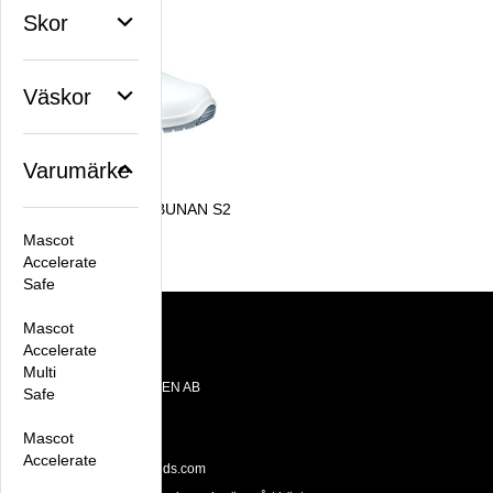
Skor
Väskor
Varumärke
Steitz VD 6651 PERBUNAN S2
1 948,75 kr
Mascot
Accelerate
Safe
Mascot
Accelerate
Kontakt
Multi
OTE BRANDS SWEDEN AB
Safe
Datavägen 10E
436 32 Askim
Mascot
Tel: +46 31 28 65 55
Accelerate
Email:
hello@otebrands.com