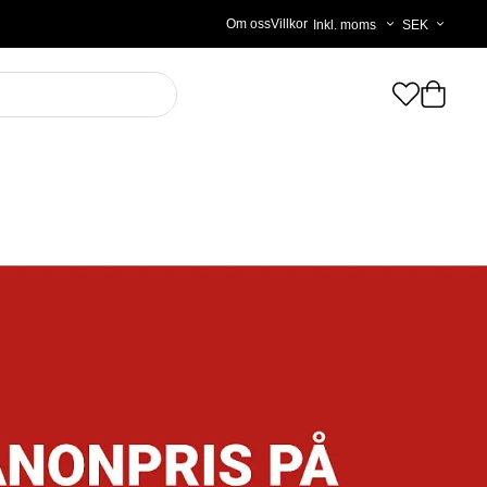
Välj
Om oss
Villkor
moms