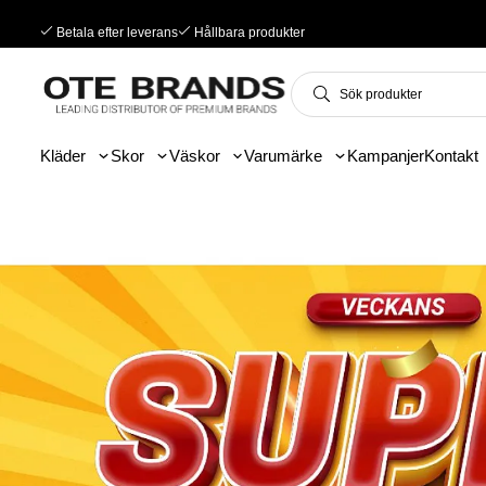
Betala efter leverans
Hållbara produkter
Kläder
Skor
Väskor
Varumärke
Kampanjer
Kontakt