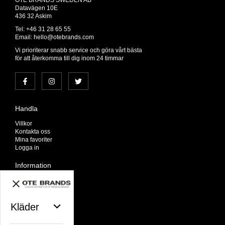
OTE BRANDS SWEDEN AB
Datavägen 10E
436 32 Askim
Tel: +46 31 28 65 55
Email:
hello@otebrands.com
Vi prioriterar snabb service och göra vårt bästa
för att återkomma till dig inom 24 timmar
Handla
Villkor
Kontakta oss
Mina favoriter
Logga in
Information
Om oss
Nyheter
Nyhetsbrev
Kläder
Avtalskund
Om cookies