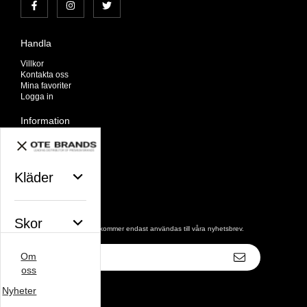
Handla
Villkor
Kontakta oss
Mina favoriter
Logga in
Information
Om oss
Nyheter
Nyhetsbrev
Avtalskund
Kläder
Om cookies
Nyhetsbrev
Skor
De uppgifter du matar in kommer endast användas till våra nyhetsbrev.
E-
Om
postadress
Väskor
oss
Nyheter