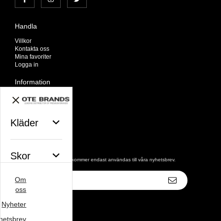
Handla
Villkor
Kontakta oss
Mina favoriter
Logga in
Information
Om oss
Nyheter
Nyhetsbrev
Avtalskund
Kläder
Om cookies
Nyhetsbrev
Skor
De uppgifter du matar in kommer endast användas till våra nyhetsbrev.
E-
Om
postadress
Väskor
oss
Nyheter
hetsbrev