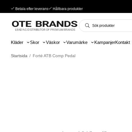
Betala efter leverans
Hållbara produkter
Kläder
Skor
Väskor
Varumärke
Kampanjer
Kontakt
Startsida
/
Forté ATB Comp Pedal