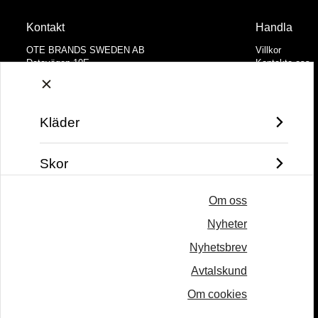
Kontakt
Handla
OTE BRANDS SWEDEN AB
Villkor
Datavägen 10E
Kontakta oss
436 32 Askim
Mina favoriter
Logga in
Tel: +46 31 28 65 55
Email:
hello@otebrands.com
Kläder
Vi prioriterar snabb service och göra vårt bästa
för att återkomma till dig inom 24 timmar
Skor
Om oss
Väskor
Nyheter
Varumärke
Nyhetsbrev
Avtalskund
Om cookies