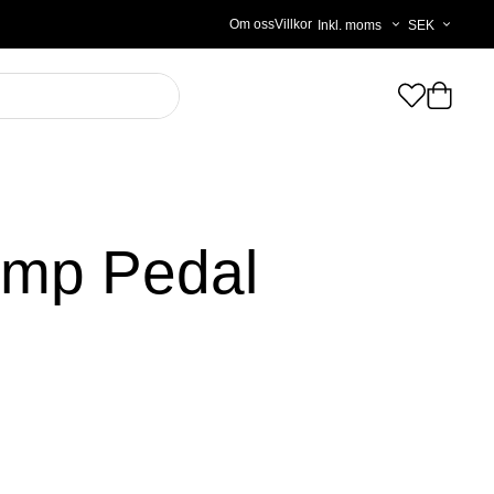
Välj
Om oss
Villkor
moms
omp Pedal