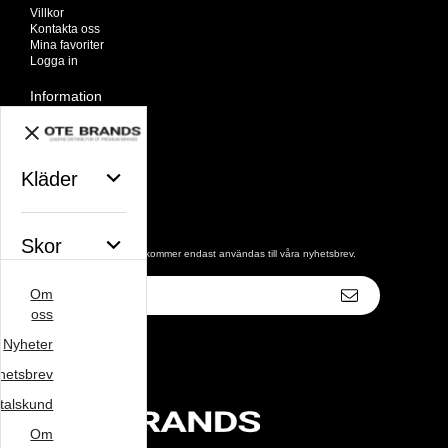
Villkor
Kontakta oss
Mina favoriter
Logga in
Information
Om oss
Nyheter
Nyhetsbrev
Avtalskund
Kläder
Om cookies
Nyhetsbrev
Skor
De uppgifter du matar in kommer endast användas till våra nyhetsbrev.
E-
Om
postadress
Väskor
oss
Nyheter
hetsbrev
Varumärke
talskund
Om