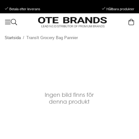
Betala efter leverans
Hållbara produkter
Startsida
/
TransIt Grocery Bag Pannier