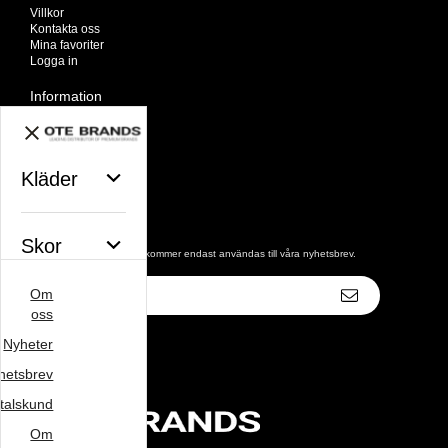
Villkor
Kontakta oss
Mina favoriter
Logga in
Information
Om oss
Nyheter
Nyhetsbrev
Avtalskund
Kläder
Om cookies
Nyhetsbrev
Skor
De uppgifter du matar in kommer endast användas till våra nyhetsbrev.
E-
Om
postadress
Väskor
oss
Nyheter
hetsbrev
Varumärke
talskund
Om