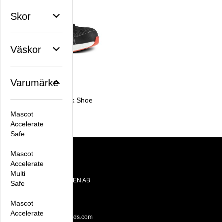
Skor
Väskor
Varumärke
Reebok Athletic Work Shoe
2 248,75 kr
Mascot
Accelerate
Safe
Mascot
Accelerate
Kontakt
Multi
OTE BRANDS SWEDEN AB
Safe
Datavägen 10E
436 32 Askim
Mascot
Tel: +46 31 28 65 55
Accelerate
Email:
hello@otebrands.com