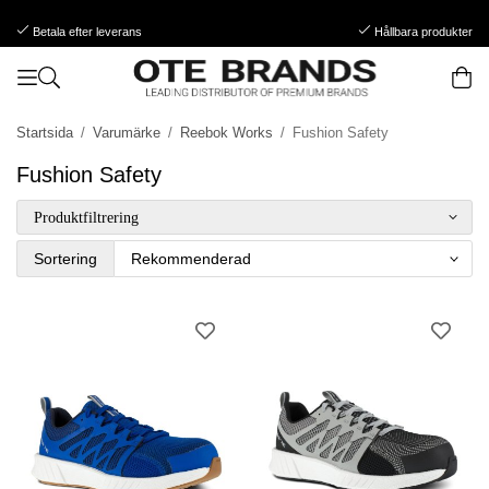
Betala efter leverans
Hållbara produkter
Startsida
/
Varumärke
/
Reebok Works
/
Fushion Safety
Fushion Safety
Produktfiltrering
Sortering